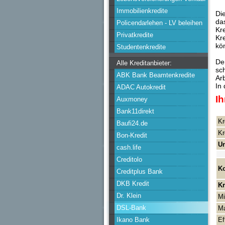
Immobilienkredite
Di
da
Policendarlehen - LV beleihen
Kr
Privatkredite
Kr
kö
Studentenkredite
De
Alle Kreditanbieter:
sc
ABK Bank Beamtenkredite
Arb
In
ADAC Autokredit
Ih
Auxmoney
Bank11direkt
Kr
Baufi24.de
Kr
Bon-Kredit
Un
cash.life
Creditolo
Ko
Creditplus Bank
DKB Kredit
Kr
Dr. Klein
Mi
DSL-Bank
Ma
Ikano Bank
Ef