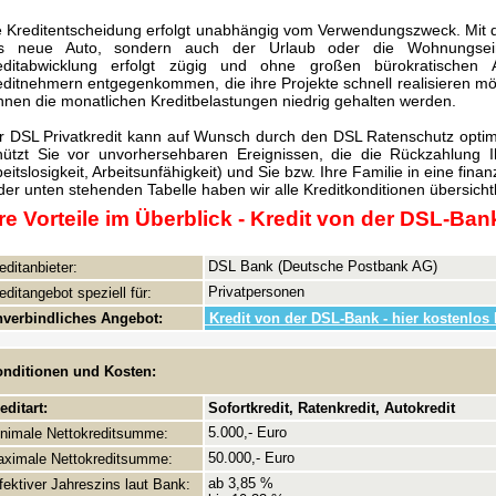
e Kreditentscheidung erfolgt unabhängig vom Verwendungszweck. Mit d
s neue Auto, sondern auch der Urlaub oder die Wohnungseinr
editabwicklung erfolgt zügig und ohne großen bürokratischen 
editnehmern entgegenkommen, die ihre Projekte schnell realisieren mö
nnen die monatlichen Kreditbelastungen niedrig gehalten werden.
r DSL Privatkredit kann auf Wunsch durch den DSL Ratenschutz optimi
hützt Sie vor unvorhersehbaren Ereignissen, die die Rückzahlung Ih
eitslosigkeit, Arbeitsunfähigkeit) und Sie bzw. Ihre Familie in eine fina
 der unten stehenden Tabelle haben wir alle Kreditkonditionen übersich
re Vorteile im Überblick - Kredit von der DSL-Ban
DSL Bank (Deutsche Postbank AG)
editanbieter:
Privatpersonen
editangebot speziell für:
verbindliches Angebot:
Kredit von der DSL-Bank - hier kostenlos
nditionen und Kosten:
editart:
Sofortkredit, Ratenkredit, Autokredit
5.000,- Euro
nimale Nettokreditsumme:
50.000,- Euro
ximale Nettokreditsumme:
ab 3,85 %
fektiver Jahreszins laut Bank: