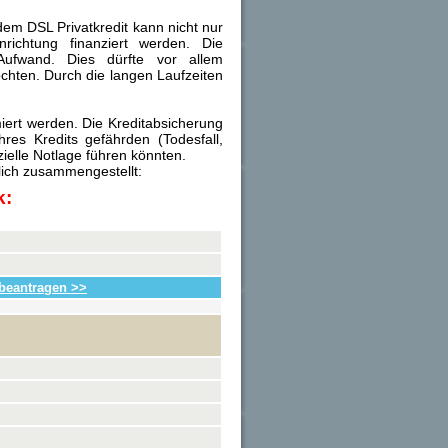
em DSL Privatkredit kann nicht nur
ichtung finanziert werden. Die
Aufwand. Dies dürfte vor allem
chten. Durch die langen Laufzeiten
ert werden. Die Kreditabsicherung
res Kredits gefährden (Todesfall,
nzielle Notlage führen könnten.
tlich zusammengestellt:
k:
 beantragen >>